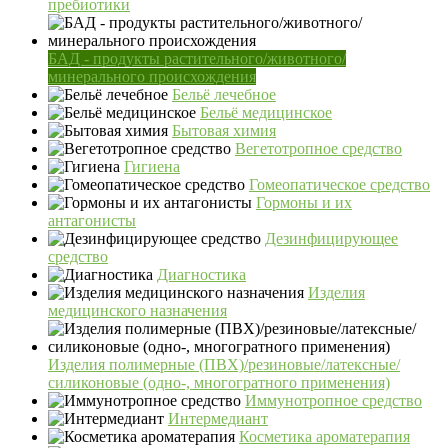
пребиотики
БАД - продукты растительного/животного/
минерального происхождения
Бельё лечебное
Бельё медицинское
Бытовая химия
Вегетотропное средство
Гигиена
Гомеопатическое средство
Гормоны и их
антагонисты
Дезинфицирующее
средство
Диагностика
Изделия
медицинского назначения
Изделия полимерные (ПВХ)/резиновые/латексные/
силиконовые (одно-, многогратного применения)
Иммунотропное средство
Интермедиант
Косметика ароматерапия