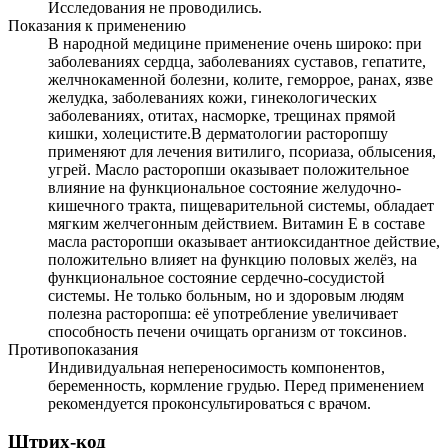
Исследования не проводились.
Показания к применению
В народной медицине применение очень широко: при
заболеваниях сердца, заболеваниях суставов, гепатите,
желчнокаменной болезни, колите, геморрое, ранах, язве
желудка, заболеваниях кожи, гинекологических
заболеваниях, отитах, насморке, трещинах прямой
кишки, холецистите.В дерматологии расторопшу
применяют для лечения витилиго, псориаза, облысения,
угрей. Масло расторопши оказывает положительное
влияние на функциональное состояние желудочно-
кишечного тракта, пищеварительной системы, обладает
мягким желчегонным действием. Витамин Е в составе
масла расторопши оказывает антиоксидантное действие,
положительно влияет на функцию половых желёз, на
функциональное состояние сердечно-сосудистой
системы. Не только больным, но и здоровым людям
полезна расторопша: её употребление увеличивает
способность печени очищать организм от токсинов.
Противопоказания
Индивидуальная непереносимость компонентов,
беременность, кормление грудью. Перед применением
рекомендуется проконсультироваться с врачом.
Штрих-код