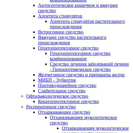
Антисептическое кишечное и вяжущее
средство
Аппетита стимулятор
Аппетита стимулятор растительного
происхождения
Ветрогонное средство
Вяжущее средство растительного
происхождения
Гепатопротекторное средство
Гепатопротекторное средство
комбинированное
Средство лечения заболеваний печени
- Гипоазотемическое средство
Желчегонное средство и препараты желчи
МИБП - Эубиотик
Противодиарейное средство
Слабительное средство
Офтальмологическое средство
Кератопротекторное средство
Респираторное средство
Отхаркивающее средство
Отхаркивающее муколитическое
средство
Отхаркивающее муколитическое