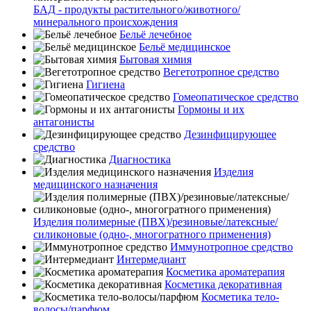
БАД - продукты растительного/животного/
минерального происхождения
Бельё лечебное
Бельё медицинское
Бытовая химия
Вегетотропное средство
Гигиена
Гомеопатическое средство
Гормоны и их
антагонисты
Дезинфицирующее
средство
Диагностика
Изделия
медицинского назначения
Изделия полимерные (ПВХ)/резиновые/латексные/
силиконовые (одно-, многогратного применения)
Иммунотропное средство
Интермедиант
Косметика ароматерапия
Косметика декоративная
Косметика тело-
волосы/парфюм