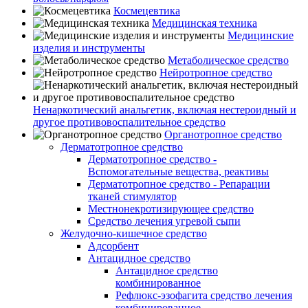
Космецевтика
Медицинская техника
Медицинские
изделия и инструменты
Метаболическое средство
Нейротропное средство
Ненаркотический анальгетик, включая нестероидный и
другое противовоспалительное средство
Органотропное средство
Дерматотропное средство
Дерматотропное средство -
Вспомогательные вещества, реактивы
Дерматотропное средство - Репарации
тканей стимулятор
Местнонекротизирующее средство
Средство лечения угревой сыпи
Желудочно-кишечное средство
Адсорбент
Антацидное средство
Антацидное средство
комбинированное
Рефлюкс-эзофагита средство лечения
комбинированное