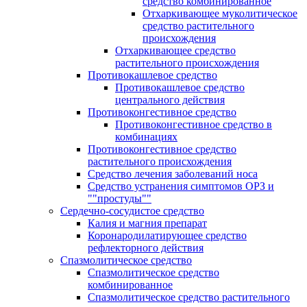
средство комбинированное
Отхаркивающее муколитическое
средство растительного
происхождения
Отхаркивающее средство
растительного происхождения
Противокашлевое средство
Противокашлевое средство
центрального действия
Противоконгестивное средство
Противоконгестивное средство в
комбинациях
Противоконгестивное средство
растительного происхождения
Средство лечения заболеваний носа
Средство устранения симптомов ОРЗ и
""простуды""
Сердечно-сосудистое средство
Калия и магния препарат
Коронародилатирующее средство
рефлекторного действия
Спазмолитическое средство
Спазмолитическое средство
комбинированное
Спазмолитическое средство растительного