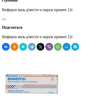
странице
Виферон мазь д/местн и наруж примен 12г
Поделиться
Виферон мазь д/местн и наруж примен 12г