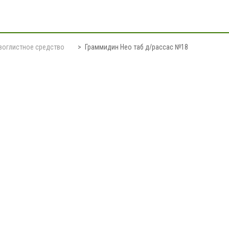
воглистное средство
Граммидин Нео таб д/рассас №18