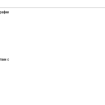
графии
твии с