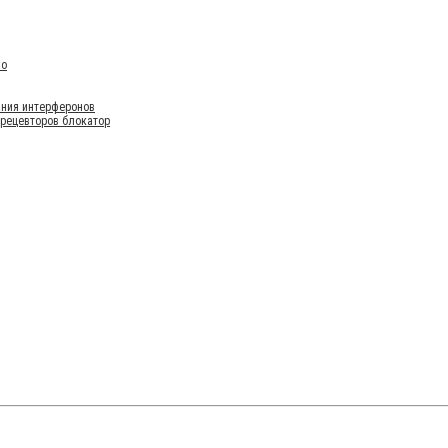
во
ания интерферонов
 рецевторов блокатор