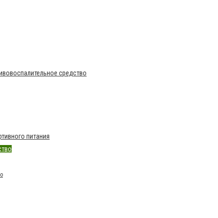
тивовоспалительное средство
тивного питания
ство
во