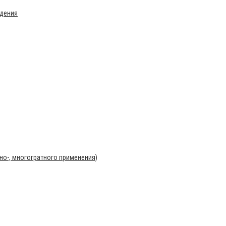
ждения
о-, многогратного применения)