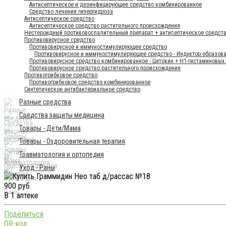
Антисептическое и дезинфицирующее средство комбинированное
Средство лечения гипергидроза
Антисептическое средство
Антисептическое средство растительного происхождения
Нестероидный противовоспалительный препарат + антисептическое средст
Противовирусное средство
Противовирусное и иммуностимулирующее средство
Противовирусное и иммуностимулирующее средство - Индуктор образов
Противовирусное средство комбинированное - Цитокин + Н1-гистаминовых
Противовирусное средство растительного происхождения
Противогрибковое средство
Противогрибковое средство комбинированное
Синтетическое антибактериальное средство
Разные средства
Средства защиты медицина
Товары - Дети/Мама
Товары - Оздоровительная терапия
Травматология и ортопедия
Уход - Раны
900 руб.
В 1 аптеке
Поделиться
QR-код