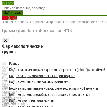
Каталог
Найти товар
0 руб.
Главная
Товары
Противомикробное, противопаразитарное и проти
Граммидин Нео таб д/рассас №18
Фармакологические
группы
Разное
БАД - бальзам/взвар/лекарственные растения (сбор)/фиточай/чай
БАД - белки, аминокислоты и их производные
БАД - витаминно-минеральные комплексы
БАД - витамины, витаминоподобные вещества и коферменты
БАД - жиры, жироподобные вещества и их производные
БАД - макро- и микроэлементы
БАД - пробиотики, пребиотики