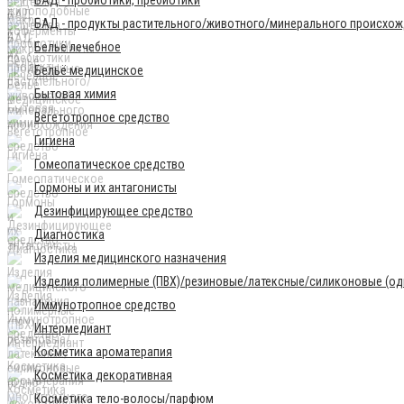
БАД - продукты растительного/животного/минерального происхо
Бельё лечебное
Бельё медицинское
Бытовая химия
Вегетотропное средство
Гигиена
Гомеопатическое средство
Гормоны и их антагонисты
Дезинфицирующее средство
Диагностика
Изделия медицинского назначения
Изделия полимерные (ПВХ)/резиновые/латексные/силиконовые (одн
Иммунотропное средство
Интермедиант
Косметика ароматерапия
Косметика декоративная
Косметика тело-волосы/парфюм