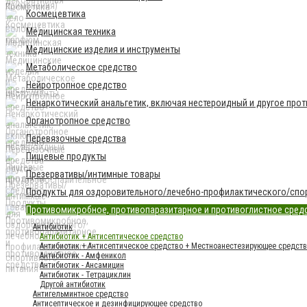
Космецевтика
Медицинская техника
Медицинские изделия и инструменты
Метаболическое средство
Нейротропное средство
Ненаркотический анальгетик, включая нестероидный и другое про
Органотропное средство
Перевязочные средства
Пищевые продукты
Презервативы/интимные товары
Продукты для оздоровительного/лечебно-профилактического/спор
Противомикробное, противопаразитарное и противоглистное сред
Антибиотик
Антибиотик + Антисептическое средство
Антибиотик + Антисептическое средство + Местноанестезирующее средст
Антибиотик - Амфеникол
Антибиотик - Ансамицин
Антибиотик - Тетрациклин
Другой антибиотик
Антигельминтное средство
Антисептическое и дезинфицирующее средство