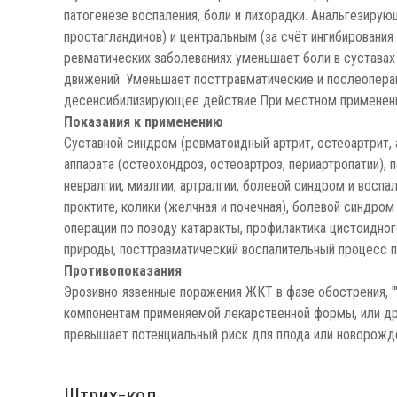
патогенезе воспаления, боли и лихорадки. Анальгезиру
простагландинов) и центральным (за счёт ингибирования
ревматических заболеваниях уменьшает боли в суставах
движений. Уменьшает посттравматические и послеопера
десенсибилизирующее действие.При местном применении
Показания к применению
Суставной синдром (ревматоидный артрит, остеоартрит,
аппарата (остеохондроз, остеоартроз, периартропатии), 
невралгии, миалгии, артралгии, болевой синдром и воспа
проктите, колики (желчная и почечная), болевой синдро
операции по поводу катаракты, профилактика цистоидног
природы, посттравматический воспалительный процесс п
Противопоказания
Эрозивно-язвенные поражения ЖКТ в фазе обострения, ""
компонентам применяемой лекарственной формы, или дру
превышает потенциальный риск для плода или новорожд
Штрих-код