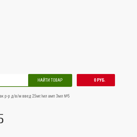
НАЙТИ ТОВАР
0 РУБ.
к р-р д/в/м введ 25мг/мл амп 3мл №5
5