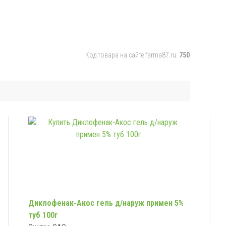
Код товара на сайте farma87.ru:
750
Диклофенак-Акос гель д/наруж примен 5%
туб 100г