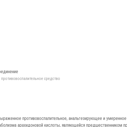
оединение
е противовоспалительное средство
выраженное противовоспалительное, анальгезирующее и умеренно
таболизма арахидоновой кислоты, являющейся предшественником пр