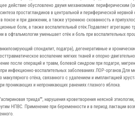
ющее действие обусловлено двумя механизмами: периферическим (о
 синтеза простагландинов в центральной и периферической нервной 
 в покое и при движении, а также утреннюю скованность и припухло
ционные боли, а также воспалительный отёк.Подавляет агрегацию 
 в офтальмологии уменьшает отёк и боль при воспалительных проц
 анкилозирующий спондилит, подагра), дегенеративные и хроническ
посттравматическое воспаление мягких тканей и опорно-двигательно
ление после операций и травм, болевой синдром при подагре, мигре
м при инфекционно-воспалительных заболеваниях ЛОР-органов.Для м
о макулярного отёка, связанного с удалением и имплантацией хрус
ри проникающих и непроникающих ранениях глазного яблока.
аспириновая триада"", нарушения кроветворения неясной этиологии
гим НПВС. Применение при беременности и в период лактации возм
енного.