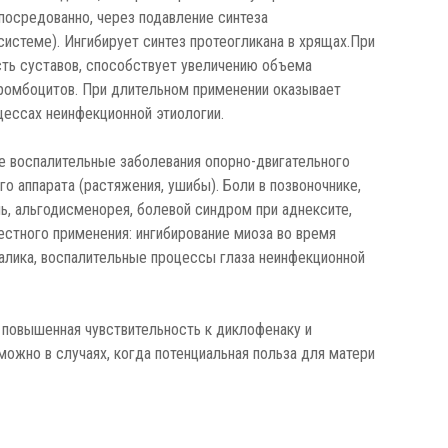
посредованно, через подавление синтеза
системе). Ингибирует синтез протеогликана в хрящах.При
сть суставов, способствует увеличению объема
тромбоцитов. При длительном применении оказывает
ессах неинфекционной этиологии.
ие воспалительные заболевания опорно-двигательного
го аппарата (растяжения, ушибы). Боли в позвоночнике,
нь, альгодисменорея, болевой синдром при аднексите,
естного применения: ингибирование миоза во время
талика, воспалительные процессы глаза неинфекционной
, повышенная чувствительность к диклофенаку и
ожно в случаях, когда потенциальная польза для матери